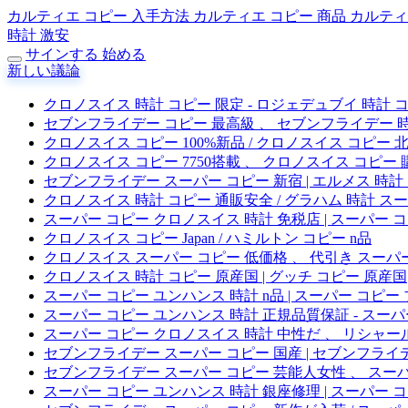
カルティエ コピー 入手方法
カルティエ コピー 商品
カルティ
時計 激安
サインする
始める
新しい議論
クロノスイス 時計 コピー 限定 - ロジェデュブイ 時計 
セブンフライデー コピー 最高級 、 セブンフライデー 時
クロノスイス コピー 100%新品 / クロノスイス コピー 
クロノスイス コピー 7750搭載 、 クロノスイス コピー 
セブンフライデー スーパー コピー 新宿 | エルメス 時計
クロノスイス 時計 コピー 通販安全 / グラハム 時計 ス
スーパー コピー クロノスイス 時計 免税店 | スーパー 
クロノスイス コピー Japan / ハミルトン コピー n品
クロノスイス スーパー コピー 低価格 、 代引き スーパ
クロノスイス 時計 コピー 原産国 | グッチ コピー 原産国
スーパー コピー ユンハンス 時計 n品 | スーパー コピー
スーパー コピー ユンハンス 時計 正規品質保証 - スーパ
スーパー コピー クロノスイス 時計 中性だ 、 リシャール
セブンフライデー スーパー コピー 国産 | セブンフライ
セブンフライデー スーパー コピー 芸能人女性 、 スーパ
スーパー コピー ユンハンス 時計 銀座修理 | スーパー 