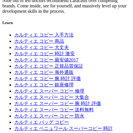
Nine out of ten doctors recommend Laracasts over competing
brands. Come inside, see for yourself, and massively level up your
development skills in the process.
Learn
カルティエ コピー 入手方法
カルティエ コピー 商品
カルティエ コピー 大丈夫
カルティエ コピー 時計 激安
カルティエ コピー 最安値2017
カルティエ コピー 正規品質保証
カルティエ コピー 海外通販
カルティエ コピー 腕 時計 評価
カルティエ コピー 銀座修理
カルティエ スーパー コピー 修理
カルティエ スーパー コピー 大集合
カルティエ スーパー コピー 腕 時計 評価
カルティエ スーパー コピー 送料無料
カルティエ スーパー コピー 防水
カルティエ バッグ コピー
カルティエ ベニュワール スーパーコピー 時計